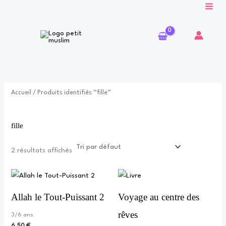
Aller
au
contenu
Accueil
/ Produits identifiés “fille”
fille
2 résultats affichés
Allah le Tout-Puissant 2
Voyage au centre des
rêves
3/6 ans
6,50
€