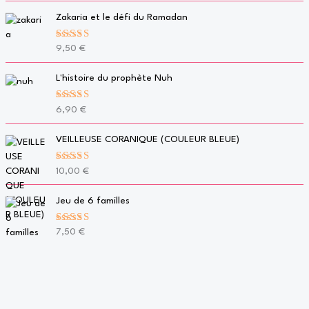
Zakaria et le défi du Ramadan
Note
5.00
9,50
€
sur 5
L'histoire du prophète Nuh
Note
5.00
6,90
€
sur 5
VEILLEUSE CORANIQUE (COULEUR BLEUE)
Note
5.00
10,00
€
sur 5
Jeu de 6 familles
Note
5.00
7,50
€
sur 5