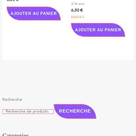
3/6 ans
6,50
€
AJOUTER AU PANIER
Note
5.00
AJOUTER AU PANIER
sur 5
Recherche
RECHERCHE
Categories