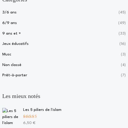
3/6 ans
(45)
6/9 ans
(49)
9 ans et +
(33)
Jeux éducatifs
(16)
Musc
(3)
Non classé
(4)
Prêt-à-porter
(7)
Les mieux notés
Les 5 piliers de l'islam
Note
5.00
6,50
€
sur 5