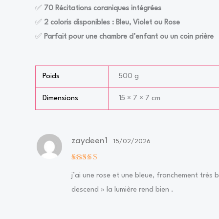
✅
70 Récitations coraniques intégrées
✅
2 coloris disponibles : Bleu, Violet ou Rose
✅
Parfait pour une chambre d’enfant ou un coin prière
Poids
500 g
Dimensions
15 × 7 × 7 cm
zaydeen1
15/02/2026
Note
5
sur
5
j’ai une rose et une bleue, franchement très b
descend » la lumière rend bien .