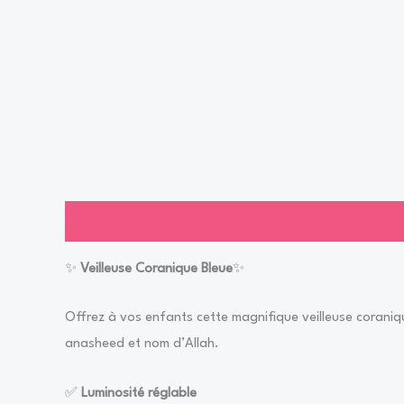
Description
Informations complémentaires
Avis (1)
✨
Veilleuse Coranique Bleue
✨
Offrez à vos enfants cette magnifique veilleuse coraniq
anasheed et nom d’Allah.
✅
Luminosité réglable