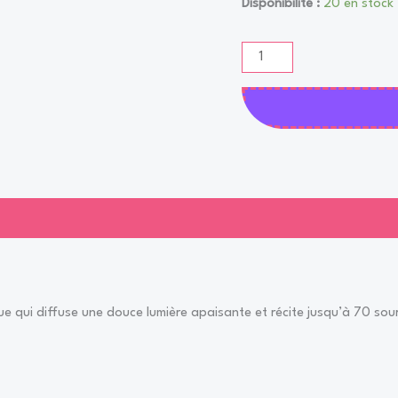
client
Disponibilité :
20 en stock
ue qui diffuse une douce lumière apaisante et récite jusqu’à 70 sou