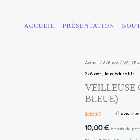
ACCUEIL
PRÉSENTATION
BOU
quantité
Accueil
/
3/6 ans
/ VEILLE
de
3/6 ans
,
Jeux éducatifs
VEILLEUSE
VEILLEUSE
CORANIQUE
BLEUE)
(COULEUR
BLEUE)
(
1
avis clien
Noté
1
5.00
sur 5 basé
10,00
€
+ Frais de por
sur
notation