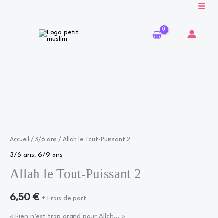
Aller
au
contenu
quantité
de
Allah
le
Tout-
Accueil
/
3/6 ans
/ Allah le Tout-Puissant 2
Puissant
3/6 ans
,
6/9 ans
2
Allah le Tout-Puissant 2
6,50
€
+ Frais de port
« Rien n’est trop grand pour Allah… »