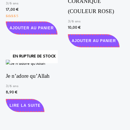
CORANIQUE
3/6 ans
17,00
€
(COULEUR ROSE)
Note
3/6 ans
5.00
AJOUTER AU PANIER
10,00
€
sur 5
AJOUTER AU PANIER
EN RUPTURE DE STOCK
Je n’adore qu’Allah
3/6 ans
8,90
€
LIRE LA SUITE