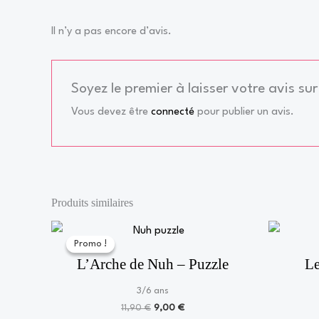
Il n’y a pas encore d’avis.
Soyez le premier à laisser votre avis 
Vous devez être
connecté
pour publier un avis.
Produits similaires
Le
Le
prix
prix
Promo !
Promo !
initial
actuel
L’Arche de Nuh – Puzzle
Le
était :
est :
11,90 €.
9,00 €.
3/6 ans
11,90
€
9,00
€