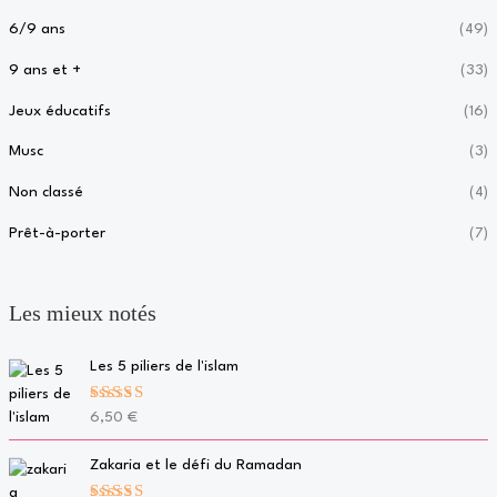
6/9 ans
(49)
9 ans et +
(33)
Jeux éducatifs
(16)
Musc
(3)
Non classé
(4)
Prêt-à-porter
(7)
Les mieux notés
Les 5 piliers de l'islam
Note
5.00
6,50
€
sur 5
Zakaria et le défi du Ramadan