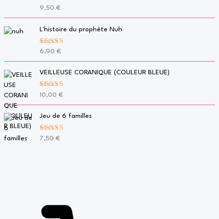
Note
5.00
9,50
€
sur 5
L'histoire du prophète Nuh
Note
5.00
6,90
€
sur 5
VEILLEUSE CORANIQUE (COULEUR BLEUE)
Note
5.00
10,00
€
sur 5
Jeu de 6 familles
Note
5.00
7,50
€
sur 5