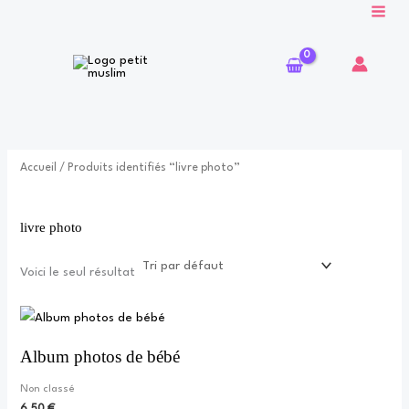
Aller
au
contenu
Accueil
/ Produits identifiés “livre photo”
livre photo
Voici le seul résultat
Album photos de bébé
Non classé
6,50
€