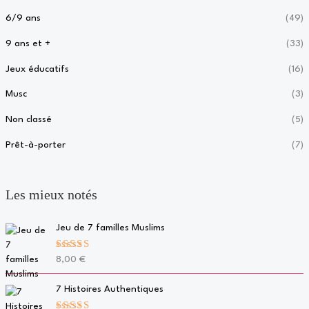
6/9 ans
(49)
9 ans et +
(33)
Jeux éducatifs
(16)
Musc
(3)
Non classé
(5)
Prêt-à-porter
(7)
Les mieux notés
Jeu de 7 familles Muslims
Note
5.00
8,00
€
sur 5
7 Histoires Authentiques