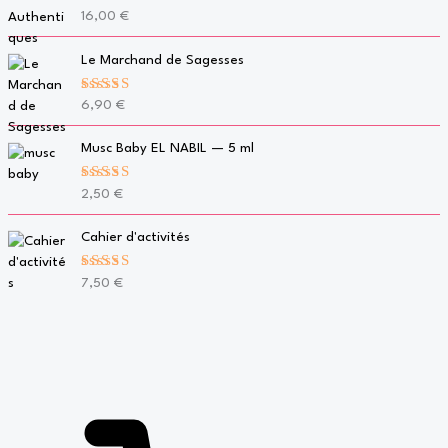
Note
5.00
16,00
€
sur 5
Le Marchand de Sagesses
Note
5.00
6,90
€
sur 5
Musc Baby EL NABIL — 5 ml
Note
5.00
2,50
€
sur 5
Cahier d'activités
Note
5.00
7,50
€
sur 5