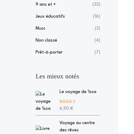
9 ans et +
(33)
Jeux éducatifs
(16)
Musc
(3)
Non classé
(4)
Prêt-à-porter
(7)
Les mieux notés
Le voyage de 'Issa
Note
5.00
6,90
€
sur 5
Voyage au centre
des rêves