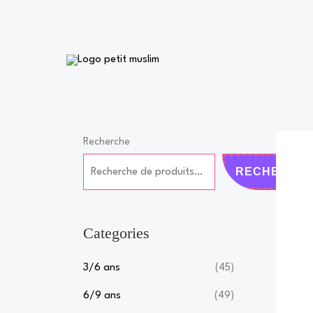
Aller
au
contenu
Recherche
RECHERCH
Categories
3/6 ans
(45)
6/9 ans
(49)