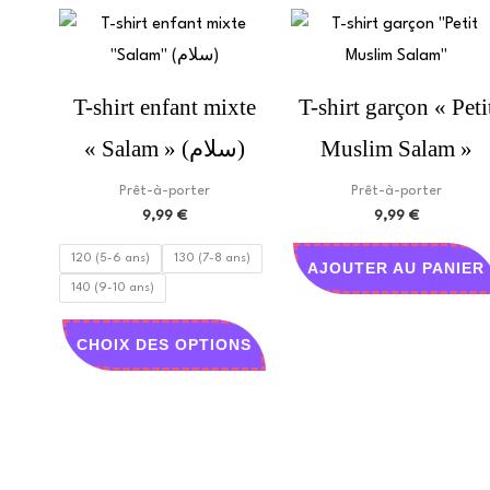
Ce
produit
a
T-shirt enfant mixte
T-shirt garçon « Peti
plusieurs
« Salam » (سلام)
Muslim Salam »
variations.
Les
Prêt-à-porter
Prêt-à-porter
options
9,99
€
9,99
€
peuvent
120 (5-6 ans)
130 (7-8 ans)
AJOUTER AU PANIER
être
140 (9-10 ans)
choisies
sur
CHOIX DES OPTIONS
la
page
du
produit