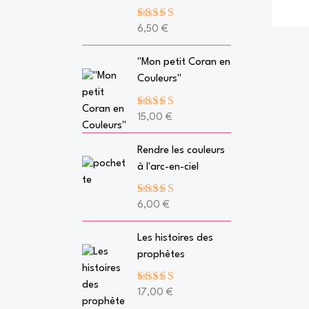
Note
5.00
6,50
€
sur 5
"Mon petit Coran en
Couleurs"
Note
5.00
15,00
€
sur 5
Rendre les couleurs
à l'arc-en-ciel
Note
5.00
6,00
€
sur 5
Les histoires des
prophètes
Note
5.00
17,00
€
sur 5