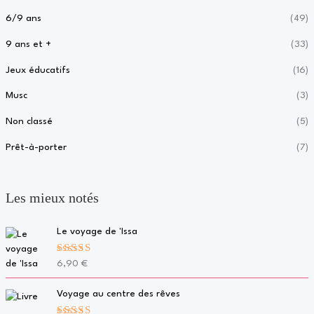
6/9 ans
(49)
9 ans et +
(33)
Jeux éducatifs
(16)
Musc
(3)
Non classé
(5)
Prêt-à-porter
(7)
Les mieux notés
Le voyage de 'Issa
Note
5.00
6,90
€
sur 5
Voyage au centre des rêves