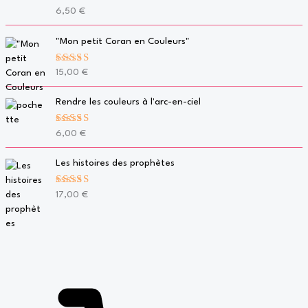
Note
5.00
6,50
€
sur 5
"Mon petit Coran en Couleurs"
Note
5.00
15,00
€
sur 5
Rendre les couleurs à l'arc-en-ciel
Note
5.00
6,00
€
sur 5
Les histoires des prophètes
Note
5.00
17,00
€
sur 5