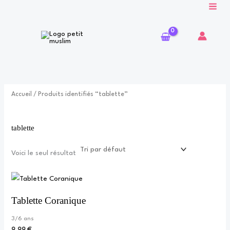
Aller
au
contenu
Accueil
/ Produits identifiés “tablette”
tablette
Voici le seul résultat
Tablette Coranique
3/6 ans
9,99
€