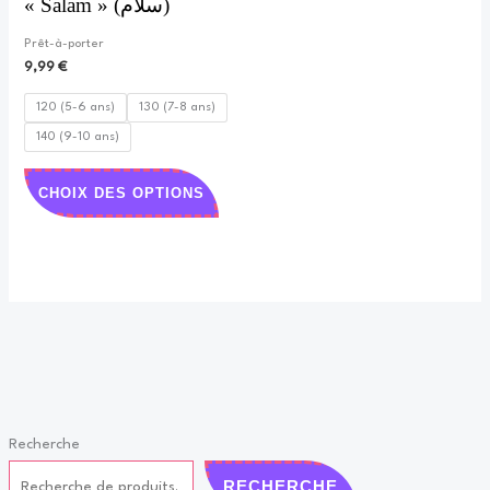
« Salam » (سلام)
variations.
Les
Prêt-à-porter
options
9,99
€
peuvent
120 (5-6 ans)
130 (7-8 ans)
être
140 (9-10 ans)
choisies
sur
CHOIX DES OPTIONS
la
page
du
produit
Recherche
RECHERCHE