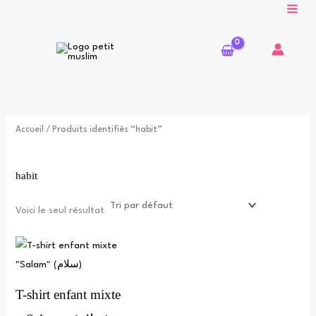
Aller
au
contenu
Accueil
/ Produits identifiés “habit”
habit
Voici le seul résultat
Ce
produit
a
T-shirt enfant mixte
plusieurs