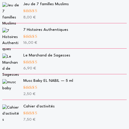
Jeu de 7 familles Muslims
Note
5.00
8,00
€
sur 5
7 Histoires Authentiques
Note
5.00
16,00
€
sur 5
Le Marchand de Sagesses
Note
5.00
6,90
€
sur 5
Musc Baby EL NABIL — 5 ml
Note
5.00
2,50
€
sur 5
Cahier d'activités
Note
5.00
7,50
€
sur 5