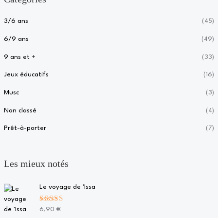
3/6 ans
(45)
6/9 ans
(49)
9 ans et +
(33)
Jeux éducatifs
(16)
Musc
(3)
Non classé
(4)
Prêt-à-porter
(7)
Les mieux notés
Le voyage de 'Issa
Note
5.00
6,90
€
sur 5