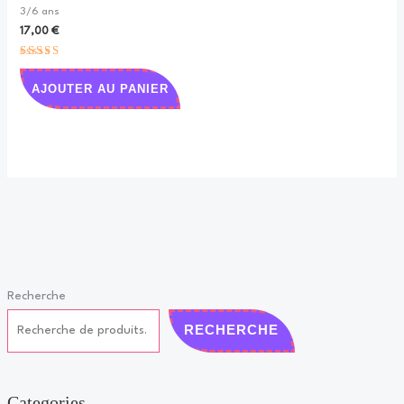
3/6 ans
17,00
€
Note
5.00
AJOUTER AU PANIER
sur 5
Recherche
RECHERCHE
Categories