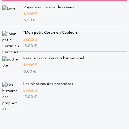
Voyage au centre des rêves
Note
5.00
6,50
€
sur 5
"Mon petit Coran en Couleurs"
Note
5.00
15,00
€
sur 5
Rendre les couleurs à l'arc-en-ciel
Note
5.00
6,00
€
sur 5
Les histoires des prophètes
Note
5.00
17,00
€
sur 5