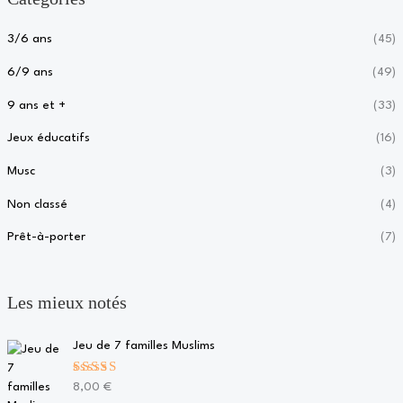
3/6 ans
(45)
6/9 ans
(49)
9 ans et +
(33)
Jeux éducatifs
(16)
Musc
(3)
Non classé
(4)
Prêt-à-porter
(7)
Les mieux notés
Jeu de 7 familles Muslims
Note
5.00
8,00
€
sur 5