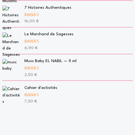
7 Histoires Authentiques
Note
5.00
16,00
€
sur 5
Le Marchand de Sagesses
Note
5.00
6,90
€
sur 5
Musc Baby EL NABIL — 5 ml
Note
5.00
2,50
€
sur 5
Cahier d'activités
Note
5.00
7,50
€
sur 5