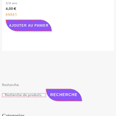
3/6 ans
6,00
€
Note
5.00
AJOUTER AU PANIER
sur 5
Recherche
RECHERCHE
Categories