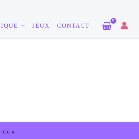
TIQUE
JEUX
CONTACT
I
C.G.V